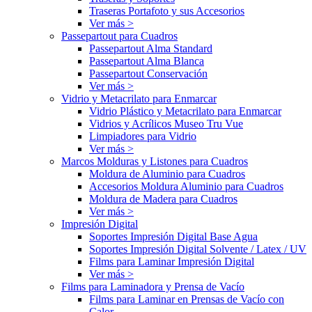
Traseras Portafoto y sus Accesorios
Ver más >
Passepartout para Cuadros
Passepartout Alma Standard
Passepartout Alma Blanca
Passepartout Conservación
Ver más >
Vidrio y Metacrilato para Enmarcar
Vidrio Plástico y Metacrilato para Enmarcar
Vidrios y Acrílicos Museo Tru Vue
Limpiadores para Vidrio
Ver más >
Marcos Molduras y Listones para Cuadros
Moldura de Aluminio para Cuadros
Accesorios Moldura Aluminio para Cuadros
Moldura de Madera para Cuadros
Ver más >
Impresión Digital
Soportes Impresión Digital Base Agua
Soportes Impresión Digital Solvente / Latex / UV
Films para Laminar Impresión Digital
Ver más >
Films para Laminadora y Prensa de Vacío
Films para Laminar en Prensas de Vacío con
Calor