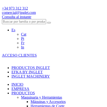
+34 973 312 312
comercial@inglet.com
Consulta al instante
Es
Cat
Pt
Fr
In
ACCESO CLIENTES
PRODUCTOS INGLET
EFKA BY INGLET
INGLET MACHINERY
INICIO
EMPRESA
PRODUCTOS
Maquinaria y Herramientas
Máquinas y Accesorios
Herramientas de Corte