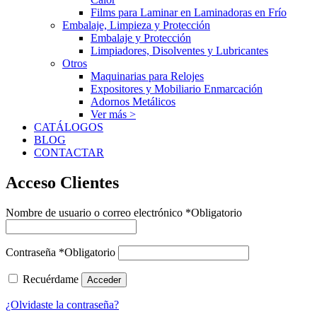
Films para Laminar en Laminadoras en Frío
Embalaje, Limpieza y Protección
Embalaje y Protección
Limpiadores, Disolventes y Lubricantes
Otros
Maquinarias para Relojes
Expositores y Mobiliario Enmarcación
Adornos Metálicos
Ver más >
CATÁLOGOS
BLOG
CONTACTAR
Acceso Clientes
Nombre de usuario o correo electrónico
*
Obligatorio
Contraseña
*
Obligatorio
Recuérdame
Acceder
¿Olvidaste la contraseña?