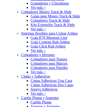
Grapadoras y Clavadoras
Ver más >
Colgadores Museo Track & Slide
Guías para Museo Track & Slide
Colgadores Track & Slide
Kits Extensión Track & Slide
Ver más >
Sistemas flexibles para Colgar Artiteq
Guía R70 Museum Line
Guía Contour Rail Artiteq
Guía Click Rail Artiteq
Ver más >
Colgadores y Herrajes
Colgadores para Trasera
Colgadores para Marcos
Colgadores para Paredes
Ver más >
Cintas y Adhesivos
Cintas Adhesivas Una Cara
Cintas Adhesivas Dos Caras
Sprays Adhesivos
Ver más >
Cartón Pluma y Soportes
Cartón Pluma
Traseras y Soportes