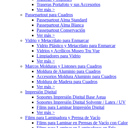
Traseras Portafoto y sus Accesorios
Ver más >
Passepartout para Cuadros
Passepartout Alma Standard
Passepartout Alma Blanca
Passepartout Conservación
Ver más >
Vidrio y Metacrilato para Enmarcar
Vidrio Plástico y Metacrilato para Enmarcar
Vidrios y Acrílicos Museo Tru Vue
Limpiadores para Vidrio
Ver más >
Marcos Molduras y Listones para Cuadros
Moldura de Aluminio para Cuadros
Accesorios Moldura Aluminio para Cuadros
Moldura de Madera para Cuadros
Ver más >
Impresión Digital
Soportes Impresión Digital Base Agua
Soportes Impresión Digital Solvente / Latex / UV
Films para Laminar Impresión Digital
Ver más >
Films para Laminadora y Prensa de Vacío
Films para Laminar en Prensas de Vacío con Calor
Films para Laminar en Laminadoras en Frío