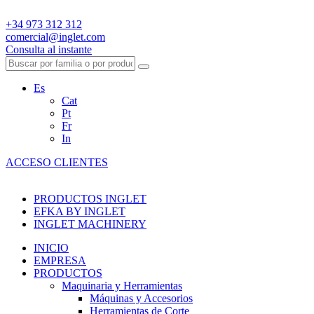
+34 973 312 312
comercial@inglet.com
Consulta al instante
Es
Cat
Pt
Fr
In
ACCESO CLIENTES
PRODUCTOS INGLET
EFKA BY INGLET
INGLET MACHINERY
INICIO
EMPRESA
PRODUCTOS
Maquinaria y Herramientas
Máquinas y Accesorios
Herramientas de Corte