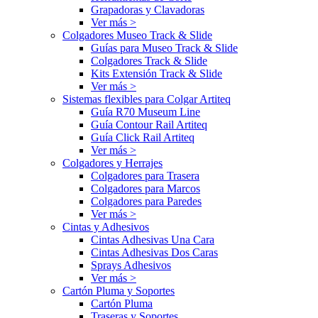
Grapadoras y Clavadoras
Ver más >
Colgadores Museo Track & Slide
Guías para Museo Track & Slide
Colgadores Track & Slide
Kits Extensión Track & Slide
Ver más >
Sistemas flexibles para Colgar Artiteq
Guía R70 Museum Line
Guía Contour Rail Artiteq
Guía Click Rail Artiteq
Ver más >
Colgadores y Herrajes
Colgadores para Trasera
Colgadores para Marcos
Colgadores para Paredes
Ver más >
Cintas y Adhesivos
Cintas Adhesivas Una Cara
Cintas Adhesivas Dos Caras
Sprays Adhesivos
Ver más >
Cartón Pluma y Soportes
Cartón Pluma
Traseras y Soportes