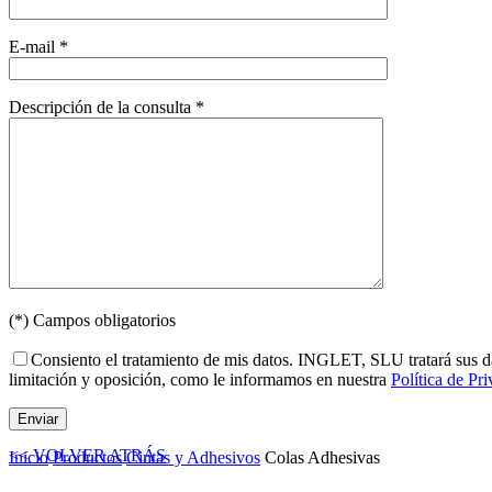
E-mail *
Descripción de la consulta *
(*) Campos obligatorios
Consiento el tratamiento de mis datos. INGLET, SLU tratará sus dato
limitación y oposición, como le informamos en nuestra
Política de Pr
<< VOLVER ATRÁS
Inicio
Productos
Cintas y Adhesivos
Colas Adhesivas