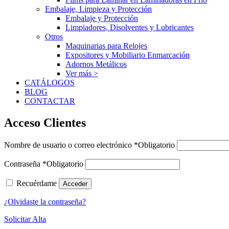
Embalaje, Limpieza y Protección
Embalaje y Protección
Limpiadores, Disolventes y Lubricantes
Otros
Maquinarias para Relojes
Expositores y Mobiliario Enmarcación
Adornos Metálicos
Ver más >
CATÁLOGOS
BLOG
CONTACTAR
Acceso Clientes
Nombre de usuario o correo electrónico
*
Obligatorio
Contraseña
*
Obligatorio
Recuérdame
Acceder
¿Olvidaste la contraseña?
Solicitar Alta