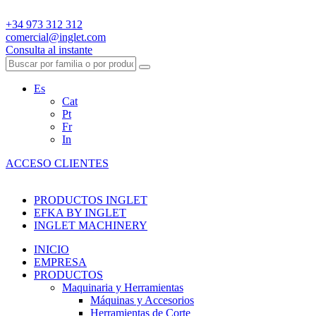
+34 973 312 312
comercial@inglet.com
Consulta al instante
Es
Cat
Pt
Fr
In
ACCESO CLIENTES
PRODUCTOS INGLET
EFKA BY INGLET
INGLET MACHINERY
INICIO
EMPRESA
PRODUCTOS
Maquinaria y Herramientas
Máquinas y Accesorios
Herramientas de Corte