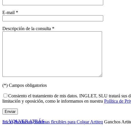
E-mail *
Descripción de la consulta *
(*) Campos obligatorios
Consiento el tratamiento de mis datos. INGLET, SLU tratará sus dato
limitación y oposición, como le informamos en nuestra
Política de Pr
<< VOLVER ATRÁS
Inicio
Productos
Sistemas flexibles para Colgar Artiteq
Ganchos Artit