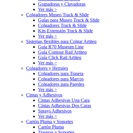
Grapadoras y Clavadoras
Ver más >
Colgadores Museo Track & Slide
Guías para Museo Track & Slide
Colgadores Track & Slide
Kits Extensión Track & Slide
Ver más >
Sistemas flexibles para Colgar Artiteq
Guía R70 Museum Line
Guía Contour Rail Artiteq
Guía Click Rail Artiteq
Ver más >
Colgadores y Herrajes
Colgadores para Trasera
Colgadores para Marcos
Colgadores para Paredes
Ver más >
Cintas y Adhesivos
Cintas Adhesivas Una Cara
Cintas Adhesivas Dos Caras
Sprays Adhesivos
Ver más >
Cartón Pluma y Soportes
Cartón Pluma
Traseras y Soportes