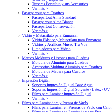
Traseras Portafoto y sus Accesorios
Ver más >
Passepartout para Cuadros
Passepartout Alma Standard
Passepartout Alma Blanca
Passepartout Conservación
Ver más >
Vidrio y Metacrilato para Enmarcar
Vidrio Plástico y Metacrilato para Enmarcar
Vidrios y Acrílicos Museo Tru Vue
Limpiadores para Vidrio
Ver más >
Marcos Molduras y Listones para Cuadros
Moldura de Aluminio para Cuadros
Accesorios Moldura Aluminio para Cuadros
Moldura de Madera para Cuadros
Ver más >
Impresión Digital
Soportes Impresión Digital Base Agua
Soportes Impresión Digital Solvente / Latex / UV
Films para Laminar Impresión Digital
Ver más >
Films para Laminadora y Prensa de Vacío
Films para Laminar en Prensas de Vacío con Calor
Films para Laminar en Laminadoras en Frío