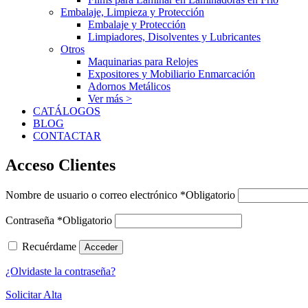
Embalaje, Limpieza y Protección
Embalaje y Protección
Limpiadores, Disolventes y Lubricantes
Otros
Maquinarias para Relojes
Expositores y Mobiliario Enmarcación
Adornos Metálicos
Ver más >
CATÁLOGOS
BLOG
CONTACTAR
Acceso Clientes
Nombre de usuario o correo electrónico
*
Obligatorio
Contraseña
*
Obligatorio
Recuérdame
Acceder
¿Olvidaste la contraseña?
Solicitar Alta