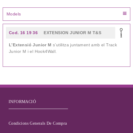
Models
Cod. 16 19 36
EXTENSION JUNIOR M T&S
L’Extensió Junior M
s’utilitza juntament amb el Track
Junior M i el Hook4Wall.
INFORMACIÓ
Condicions Generals De Compra