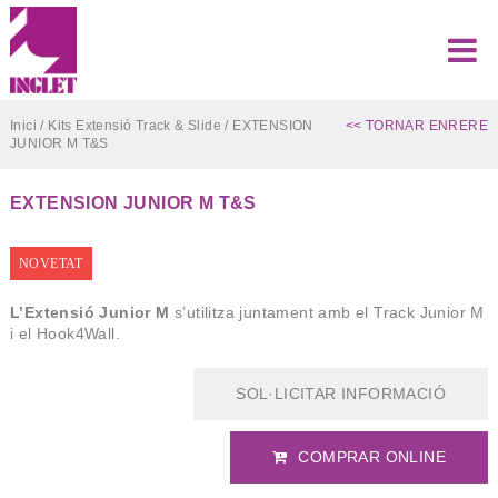
Inici
/
Kits Extensió Track & Slide
/ EXTENSION
<< TORNAR ENRERE
JUNIOR M T&S
EXTENSION JUNIOR M T&S
NOVETAT
L’Extensió Junior M
s’utilitza juntament amb el Track Junior M
i el Hook4Wall.
SOL·LICITAR INFORMACIÓ
COMPRAR ONLINE