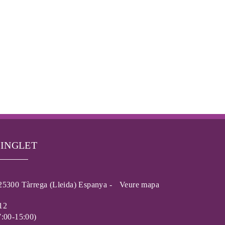
 INGLET
25300 Tàrrega (Lleida) Espanya -
Veure mapa
12
7:00-15:00)