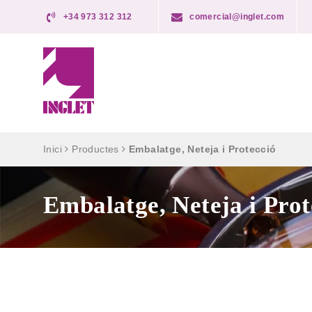
+34 973 312 312
comercial@inglet.com
Inici
Productes
Embalatge, Neteja i Protecció
Embalatge, Neteja i Prot