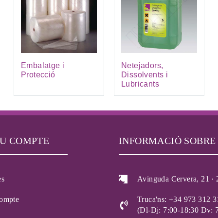
Embalatge i
Netejadors,
Protecció
Dissolvents i
Lubricants
EU COMPTE
INFORMACIÓ SOBRE
es
Avinguda Cervera, 21 · 
compte
Truca'ns: +34 973 312 3
(Dl-Dj: 7:00-18:30 Dv: 