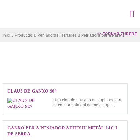
<< TORNAR ENRERE
Inici
Productes
Penjadors i Ferratges
Penjadors per a Parets
Penjadors per a Parets
CLAUS DE GANXO 90º
Una clau de ganxo o escarpia és una
peça, normalment de metall, qu...
GANXO PER A PENJADOR ADHESIU METÀL·LIC I
DE SERRA