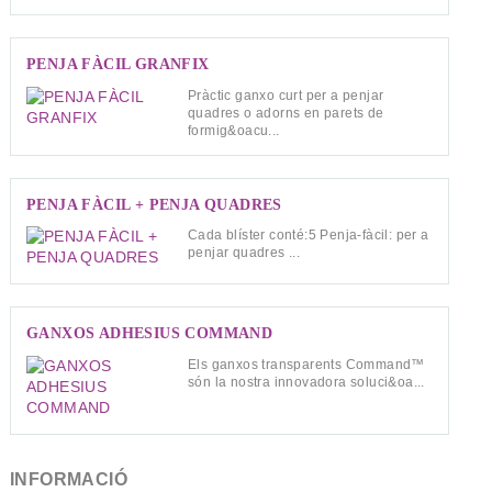
PENJA FÀCIL GRANFIX
Pràctic ganxo curt per a penjar
quadres o adorns en parets de
formig&oacu...
PENJA FÀCIL + PENJA QUADRES
Cada blíster conté:5 Penja-fàcil: per a
penjar quadres ...
GANXOS ADHESIUS COMMAND
Els ganxos transparents Command™
són la nostra innovadora soluci&oa...
INFORMACIÓ