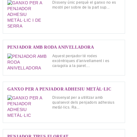
Disseny únic perquè el ganxo no es
mostri per sobre de la part sup...
PENJADOR AMB RODA ANIVELLADORA
Aquest penjador té rodes
excèntriques d'anivellament i es
caragola a la paret....
GANXO PER A PENJADOR ADHESIU METÀL·LIC
Dissenyat per a utilitzar amb
qualsevol dels penjadors adhesius
metàl·lics. Ra...
PENJADOR TIPUS FLOREAT