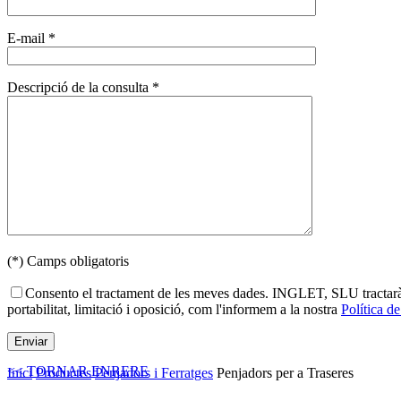
E-mail *
Descripció de la consulta *
(*) Camps obligatoris
Consento el tractament de les meves dades. INGLET, SLU tractarà les 
portabilitat, limitació i oposició, com l'informem a la nostra
Política de
<< TORNAR ENRERE
Inici
Productes
Penjadors i Ferratges
Penjadors per a Traseres