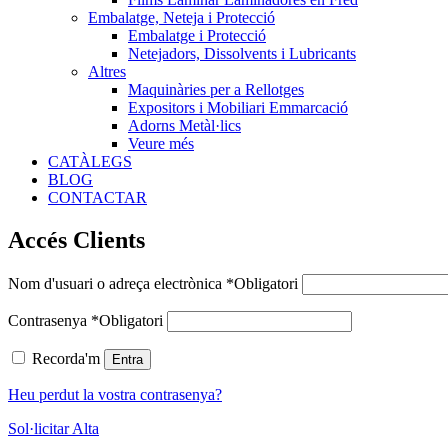
Embalatge, Neteja i Protecció
Embalatge i Protecció
Netejadors, Dissolvents i Lubricants
Altres
Maquinàries per a Rellotges
Expositors i Mobiliari Emmarcació
Adorns Metàl·lics
Veure més
CATÀLEGS
BLOG
CONTACTAR
Accés Clients
Nom d'usuari o adreça electrònica
*
Obligatori
Contrasenya
*
Obligatori
Recorda'm
Entra
Heu perdut la vostra contrasenya?
Sol·licitar Alta