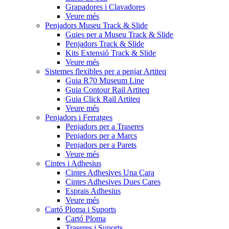
Grapadores i Clavadores
Veure més
Penjadors Museu Track & Slide
Guies per a Museu Track & Slide
Penjadors Track & Slide
Kits Extensió Track & Slide
Veure més
Sistemes flexibles per a penjar Artiteq
Guia R70 Museum Line
Guia Contour Rail Artiteq
Guia Click Rail Artiteq
Veure més
Penjadors i Ferratges
Penjadors per a Traseres
Penjadors per a Marcs
Penjadors per a Parets
Veure més
Cintes i Adhesius
Cintes Adhesives Una Cara
Cintes Adhesives Dues Cares
Esprais Adhesius
Veure més
Cartó Ploma i Suports
Cartó Ploma
Traseres i Suports