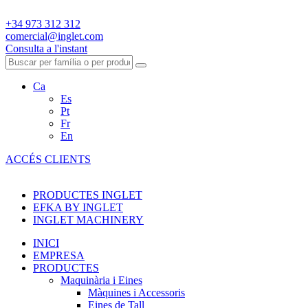
+34 973 312 312
comercial@inglet.com
Consulta a l'instant
Ca
Es
Pt
Fr
En
ACCÉS CLIENTS
PRODUCTES INGLET
EFKA BY INGLET
INGLET MACHINERY
INICI
EMPRESA
PRODUCTES
Maquinària i Eines
Màquines i Accessoris
Eines de Tall