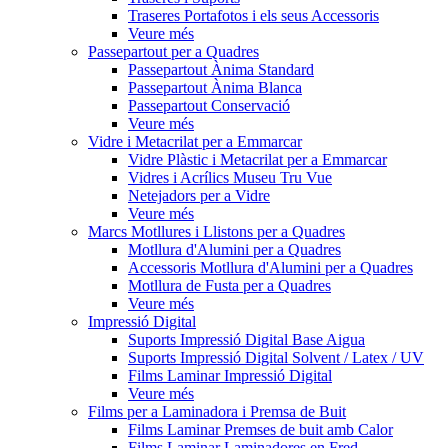
Traseres Portafotos i els seus Accessoris
Veure més
Passepartout per a Quadres
Passepartout Ànima Standard
Passepartout Ànima Blanca
Passepartout Conservació
Veure més
Vidre i Metacrilat per a Emmarcar
Vidre Plàstic i Metacrilat per a Emmarcar
Vidres i Acrílics Museu Tru Vue
Netejadors per a Vidre
Veure més
Marcs Motllures i Llistons per a Quadres
Motllura d'Alumini per a Quadres
Accessoris Motllura d'Alumini per a Quadres
Motllura de Fusta per a Quadres
Veure més
Impressió Digital
Suports Impressió Digital Base Aigua
Suports Impressió Digital Solvent / Latex / UV
Films Laminar Impressió Digital
Veure més
Films per a Laminadora i Premsa de Buit
Films Laminar Premses de buit amb Calor
Films Laminar Laminadores en Fred