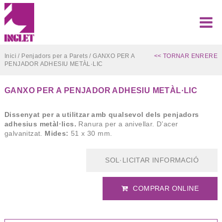
Inici
/
Penjadors per a Parets
/ GANXO PER A
<< TORNAR ENRERE
PENJADOR ADHESIU METÀL·LIC
GANXO PER A PENJADOR ADHESIU METÀL·LIC
Dissenyat per a utilitzar amb qualsevol dels penjadors
adhesius metàl·lics.
Ranura per a anivellar. D’acer
galvanitzat.
Mides:
51 x 30 mm.
SOL·LICITAR INFORMACIÓ
COMPRAR ONLINE