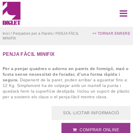
Inici
/
Penjadors per a Parets
/ PENJA FÀCIL
<< TORNAR ENRERE
MINIFIX
PENJA FÀCIL MINIFIX
Per a penjar quadres o adorns en parets de formigó, maó o
fusta sense necessitat de foradar, d’una forma ràpida i
segura.
Depenent de la paret, poden arribar a aguantar fins a:
12 Kg. Simplement ha de colpejar amb un martell la punta i
quedarà ferm la superfície desitjada. Inclou un suport de plàstic
per a sostenir els claus o el penja-fàcil mentre clava.
SOL·LICITAR INFORMACIÓ
COMPRAR ONLINE