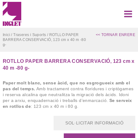
Inici
/
Traseres i Suports
/ ROTLLO PAPER
<< TORNAR ENRERE
BARRERA CONSERVACIÓ, 123 cm x 40 m -80
g-
ROTLLO PAPER BARRERA CONSERVACIÓ, 123 cm x
40 m -80 g-
Paper molt blanc, sense àcid, que no esgrogueeix amb el
pas del temps.
Amb tractament contra floridures i criptògames
i reserva alcalina que neutralitza la migració dels àcids. Idoni
per a arxiu, enquadernació i treballs d’enmarcació.
Se serveix
en rotllos de
: 123 cm x 40 m i 80 g.
SOL·LICITAR INFORMACIÓ