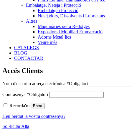
Embalatge, Neteja i Protecció
Embalatge i Protecció
Netejadors, Dissolvents i Lubricants
Altres
Maquinàries per a Rellotges
Expositors i Mobiliari Emmarcació
Adorns Metàl·lics
Veure més
CATÀLEGS
BLOG
CONTACTAR
Accés Clients
Nom d'usuari o adreça electrònica
*
Obligatori
Contrasenya
*
Obligatori
Recorda'm
Entra
Heu perdut la vostra contrasenya?
Sol·licitar Alta