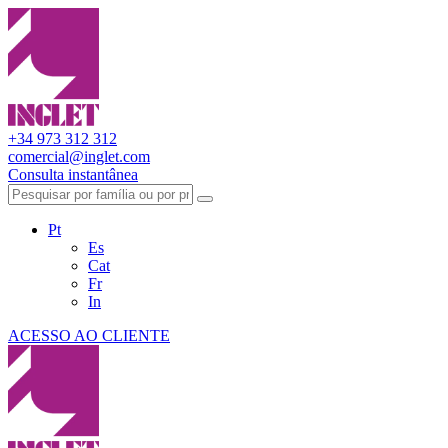
+34 973 312 312
comercial@inglet.com
Consulta instantânea
Pt
Es
Cat
Fr
In
ACESSO AO CLIENTE