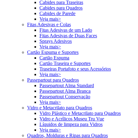
Cabides para Traseiras
Cabides para Quadros
Cabides de Parede
Veja mais>
Fitas Adesivas e Colas
Fitas Adesivas de um Lado
Fitas Adesivas de Duas Faces
Sprays Adesivos
Veja mais>
Cartão Espuma e Suportes
Cartão Espuma
Cartão Traseira e Suportes
Traseiras Portafoto e seus Acessórios
Veja mais>
Passepartout para Quadros
Passepartout Alma Standard
Passepartout Alma Branca
Passepartout Conservação
Veja mais>
Vidro e Metacrilato para Quadros
Vidro Plástico e Metacrilato para Quadros
Vidro e Acrílicos Museu Tru Vue
Líquidos de limpeza para Vidros
Veja mais>
Quadros, Molduras e Ripas para Quadros