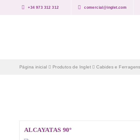
+34 973 312 312
comercial@inglet.com
Página inicial
Produtos de Inglet
Cabides e Ferragen
Cabides de Parede
ALCAYATAS 90º