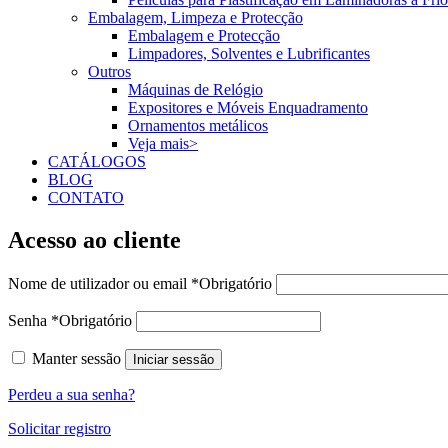
Embalagem, Limpeza e Protecção
Embalagem e Protecção
Limpadores, Solventes e Lubrificantes
Outros
Máquinas de Relógio
Expositores e Móveis Enquadramento
Ornamentos metálicos
Veja mais>
CATÁLOGOS
BLOG
CONTATO
Acesso ao cliente
Nome de utilizador ou email
*
Obrigatório
Senha
*
Obrigatório
Manter sessão
Iniciar sessão
Perdeu a sua senha?
Solicitar registro