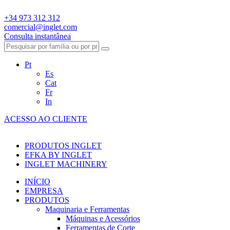
+34 973 312 312
comercial@inglet.com
Consulta instantânea
Pt
Es
Cat
Fr
In
ACESSO AO CLIENTE
PRODUTOS INGLET
EFKA BY INGLET
INGLET MACHINERY
INÍCIO
EMPRESA
PRODUTOS
Maquinaria e Ferramentas
Máquinas e Acessórios
Ferramentas de Corte