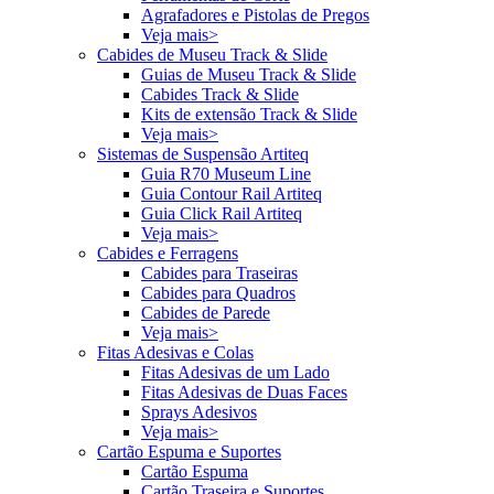
Agrafadores e Pistolas de Pregos
Veja mais>
Cabides de Museu Track & Slide
Guias de Museu Track & Slide
Cabides Track & Slide
Kits de extensão Track & Slide
Veja mais>
Sistemas de Suspensão Artiteq
Guia R70 Museum Line
Guia Contour Rail Artiteq
Guia Click Rail Artiteq
Veja mais>
Cabides e Ferragens
Cabides para Traseiras
Cabides para Quadros
Cabides de Parede
Veja mais>
Fitas Adesivas e Colas
Fitas Adesivas de um Lado
Fitas Adesivas de Duas Faces
Sprays Adesivos
Veja mais>
Cartão Espuma e Suportes
Cartão Espuma
Cartão Traseira e Suportes