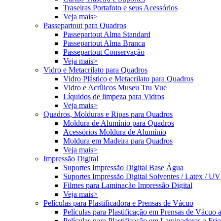
Traseiras Portafoto e seus Acessórios
Veja mais>
Passepartout para Quadros
Passepartout Alma Standard
Passepartout Alma Branca
Passepartout Conservação
Veja mais>
Vidro e Metacrilato para Quadros
Vidro Plástico e Metacrilato para Quadros
Vidro e Acrílicos Museu Tru Vue
Líquidos de limpeza para Vidros
Veja mais>
Quadros, Molduras e Ripas para Quadros
Moldura de Alumínio para Quadros
Acessórios Moldura de Alumínio
Moldura em Madeira para Quadros
Veja mais>
Impressão Digital
Suportes Impressão Digital Base Água
Suportes Impressão Digital Solventes / Latex / UV
Filmes para Laminação Impressão Digital
Veja mais>
Películas para Plastificadora e Prensas de Vácuo
Películas para Plastificação em Prensas de Vácuo 
Películas para Plastificação em Laminadoras a Frio