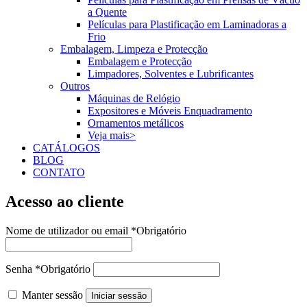
a Quente
Películas para Plastificação em Laminadoras a
Frio
Embalagem, Limpeza e Protecção
Embalagem e Protecção
Limpadores, Solventes e Lubrificantes
Outros
Máquinas de Relógio
Expositores e Móveis Enquadramento
Ornamentos metálicos
Veja mais>
CATÁLOGOS
BLOG
CONTATO
Acesso ao cliente
Nome de utilizador ou email
*
Obrigatório
Senha
*
Obrigatório
Manter sessão
Iniciar sessão