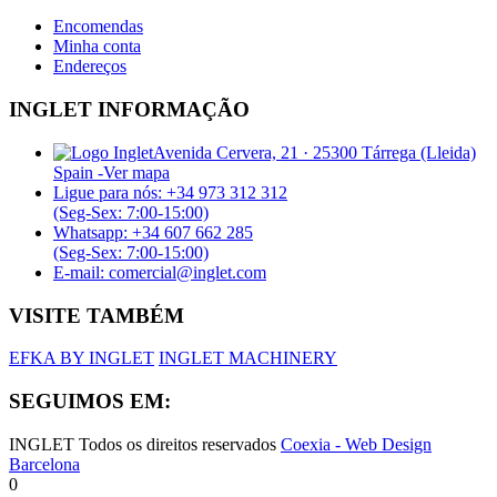
Encomendas
Minha conta
Endereços
INGLET INFORMAÇÃO
Avenida Cervera, 21 · 25300 Tárrega (Lleida)
Spain -
Ver mapa
Ligue para nós: +34 973 312 312
(Seg-Sex: 7:00-15:00)
Whatsapp: +34 607 662 285
(Seg-Sex: 7:00-15:00)
E-mail: comercial@inglet.com
VISITE TAMBÉM
EFKA BY INGLET
INGLET MACHINERY
SEGUIMOS EM:
INGLET Todos os direitos reservados
Coexia - Web Design
Barcelona
0