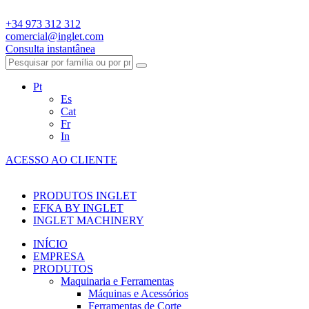
+34 973 312 312
comercial@inglet.com
Consulta instantânea
Pt
Es
Cat
Fr
In
ACESSO AO CLIENTE
PRODUTOS INGLET
EFKA BY INGLET
INGLET MACHINERY
INÍCIO
EMPRESA
PRODUTOS
Maquinaria e Ferramentas
Máquinas e Acessórios
Ferramentas de Corte