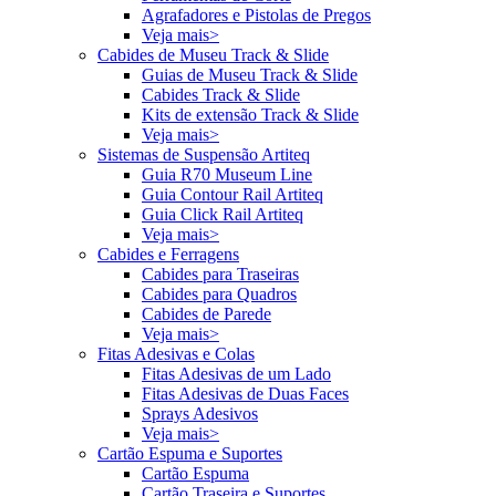
Agrafadores e Pistolas de Pregos
Veja mais>
Cabides de Museu Track & Slide
Guias de Museu Track & Slide
Cabides Track & Slide
Kits de extensão Track & Slide
Veja mais>
Sistemas de Suspensão Artiteq
Guia R70 Museum Line
Guia Contour Rail Artiteq
Guia Click Rail Artiteq
Veja mais>
Cabides e Ferragens
Cabides para Traseiras
Cabides para Quadros
Cabides de Parede
Veja mais>
Fitas Adesivas e Colas
Fitas Adesivas de um Lado
Fitas Adesivas de Duas Faces
Sprays Adesivos
Veja mais>
Cartão Espuma e Suportes
Cartão Espuma
Cartão Traseira e Suportes