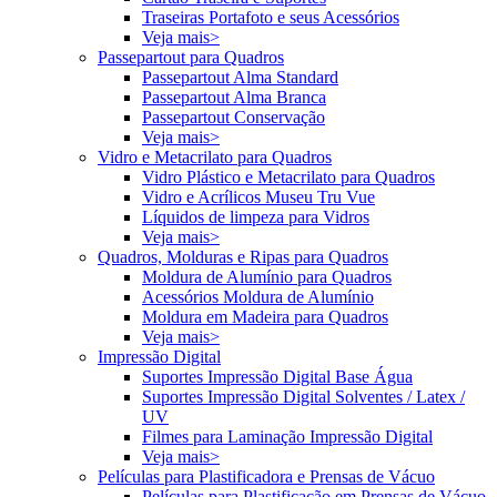
Traseiras Portafoto e seus Acessórios
Veja mais>
Passepartout para Quadros
Passepartout Alma Standard
Passepartout Alma Branca
Passepartout Conservação
Veja mais>
Vidro e Metacrilato para Quadros
Vidro Plástico e Metacrilato para Quadros
Vidro e Acrílicos Museu Tru Vue
Líquidos de limpeza para Vidros
Veja mais>
Quadros, Molduras e Ripas para Quadros
Moldura de Alumínio para Quadros
Acessórios Moldura de Alumínio
Moldura em Madeira para Quadros
Veja mais>
Impressão Digital
Suportes Impressão Digital Base Água
Suportes Impressão Digital Solventes / Latex /
UV
Filmes para Laminação Impressão Digital
Veja mais>
Películas para Plastificadora e Prensas de Vácuo
Películas para Plastificação em Prensas de Vácuo