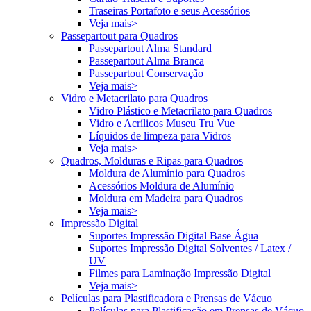
Traseiras Portafoto e seus Acessórios
Veja mais>
Passepartout para Quadros
Passepartout Alma Standard
Passepartout Alma Branca
Passepartout Conservação
Veja mais>
Vidro e Metacrilato para Quadros
Vidro Plástico e Metacrilato para Quadros
Vidro e Acrílicos Museu Tru Vue
Líquidos de limpeza para Vidros
Veja mais>
Quadros, Molduras e Ripas para Quadros
Moldura de Alumínio para Quadros
Acessórios Moldura de Alumínio
Moldura em Madeira para Quadros
Veja mais>
Impressão Digital
Suportes Impressão Digital Base Água
Suportes Impressão Digital Solventes / Latex /
UV
Filmes para Laminação Impressão Digital
Veja mais>
Películas para Plastificadora e Prensas de Vácuo
Películas para Plastificação em Prensas de Vácuo