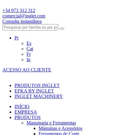
+34 973 312 312
comercial@inglet.com
Consulta instantânea
Pt
Es
Cat
Fr
In
ACESSO AO CLIENTE
PRODUTOS INGLET
EFKA BY INGLET
INGLET MACHINERY
INÍCIO
EMPRESA
PRODUTOS
Maquinaria e Ferramentas
Máquinas e Acessórios
Ferramentas de Corte