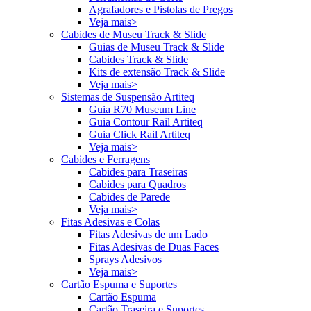
Agrafadores e Pistolas de Pregos
Veja mais>
Cabides de Museu Track & Slide
Guias de Museu Track & Slide
Cabides Track & Slide
Kits de extensão Track & Slide
Veja mais>
Sistemas de Suspensão Artiteq
Guia R70 Museum Line
Guia Contour Rail Artiteq
Guia Click Rail Artiteq
Veja mais>
Cabides e Ferragens
Cabides para Traseiras
Cabides para Quadros
Cabides de Parede
Veja mais>
Fitas Adesivas e Colas
Fitas Adesivas de um Lado
Fitas Adesivas de Duas Faces
Sprays Adesivos
Veja mais>
Cartão Espuma e Suportes
Cartão Espuma
Cartão Traseira e Suportes