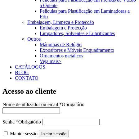
a Quente
Películas para Plastificação em Laminadoras a
Frio
Embalagem, Limpeza e Protecção
Embalagem e Protecção
Limpadores, Solventes e Lubrificantes
Outros
Máquinas de Relógio
Expositores e Móveis Enquadramento
Ornamentos metálicos
Veja mais>
CATÁLOGOS
BLOG
CONTATO
Acesso ao cliente
Nome de utilizador ou email
*
Obrigatório
Senha
*
Obrigatório
Manter sessão
Iniciar sessão