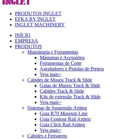
PRODUTOS INGLET
EFKA BY INGLET
INGLET MACHINERY
INÍCIO
EMPRESA
PRODUTOS
Maquinaria e Ferramentas
Máquinas e Acessórios
Ferramentas de Corte
Agrafadores e Pistolas de Pregos
Veja mais>
Cabides de Museu Track & Slide
Guias de Museu Track & Slide
Cabides Track & Slide
Kits de extensão Track & Slide
Veja mais>
Sistemas de Suspensão Artiteq
Guia R70 Museum Line
Guia Contour Rail Artiteq
Guia Click Rail Artiteq
Veja mais>
Cabides e Ferragens