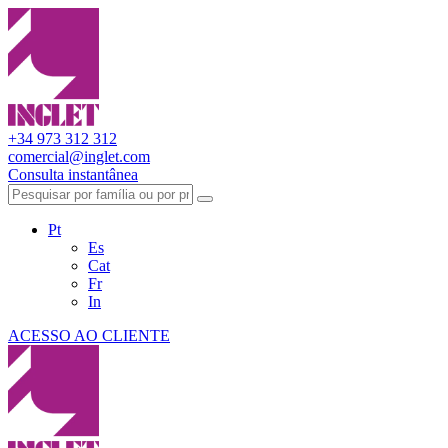
+34 973 312 312
comercial@inglet.com
Consulta instantânea
Pt
Es
Cat
Fr
In
ACESSO AO CLIENTE