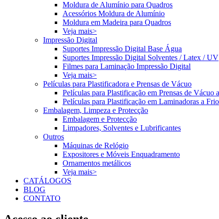
Moldura de Alumínio para Quadros
Acessórios Moldura de Alumínio
Moldura em Madeira para Quadros
Veja mais>
Impressão Digital
Suportes Impressão Digital Base Água
Suportes Impressão Digital Solventes / Latex / UV
Filmes para Laminação Impressão Digital
Veja mais>
Películas para Plastificadora e Prensas de Vácuo
Películas para Plastificação em Prensas de Vácuo 
Películas para Plastificação em Laminadoras a Frio
Embalagem, Limpeza e Protecção
Embalagem e Protecção
Limpadores, Solventes e Lubrificantes
Outros
Máquinas de Relógio
Expositores e Móveis Enquadramento
Ornamentos metálicos
Veja mais>
CATÁLOGOS
BLOG
CONTATO
Acesso ao cliente