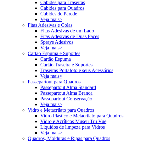
Cabides para Traseiras
Cabides para Quadros
Cabides de Parede
Veja mais>
Fitas Adesivas e Colas
Fitas Adesivas de um Lado
Fitas Adesivas de Duas Faces
Sprays Adesivos
Veja mais>
Cartão Espuma e Suportes
Cartão Espuma
Cartão Traseira e Suportes
Traseiras Portafoto e seus Acessórios
Veja mais>
Passepartout para Quadros
Passepartout Alma Standard
Passepartout Alma Branca
Passepartout Conservação
Veja mais>
Vidro e Metacrilato para Quadros
Vidro Plástico e Metacrilato para Quadros
Vidro e Acrílicos Museu Tru Vue
Líquidos de limpeza para Vidros
Veja mais>
Quadros, Molduras e Ripas para Quadros