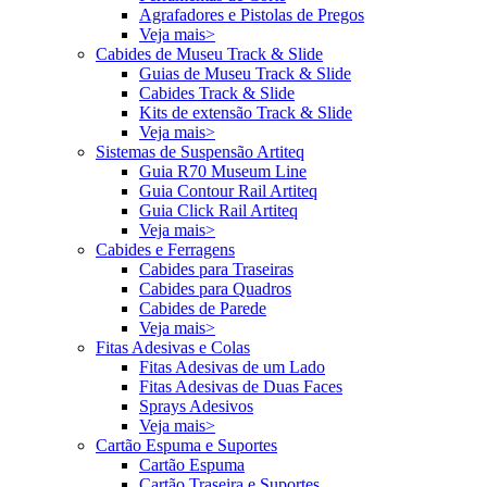
Agrafadores e Pistolas de Pregos
Veja mais>
Cabides de Museu Track & Slide
Guias de Museu Track & Slide
Cabides Track & Slide
Kits de extensão Track & Slide
Veja mais>
Sistemas de Suspensão Artiteq
Guia R70 Museum Line
Guia Contour Rail Artiteq
Guia Click Rail Artiteq
Veja mais>
Cabides e Ferragens
Cabides para Traseiras
Cabides para Quadros
Cabides de Parede
Veja mais>
Fitas Adesivas e Colas
Fitas Adesivas de um Lado
Fitas Adesivas de Duas Faces
Sprays Adesivos
Veja mais>
Cartão Espuma e Suportes
Cartão Espuma
Cartão Traseira e Suportes