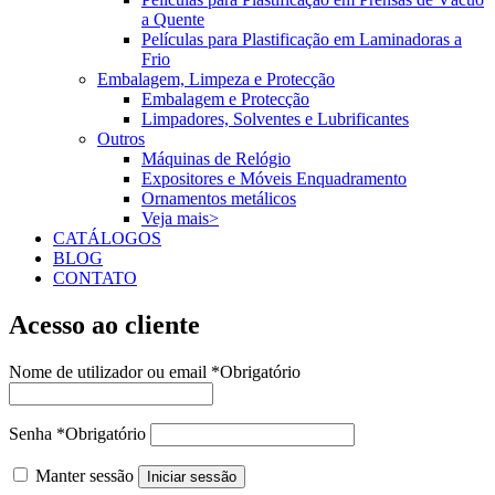
a Quente
Películas para Plastificação em Laminadoras a
Frio
Embalagem, Limpeza e Protecção
Embalagem e Protecção
Limpadores, Solventes e Lubrificantes
Outros
Máquinas de Relógio
Expositores e Móveis Enquadramento
Ornamentos metálicos
Veja mais>
CATÁLOGOS
BLOG
CONTATO
Acesso ao cliente
Nome de utilizador ou email
*
Obrigatório
Senha
*
Obrigatório
Manter sessão
Iniciar sessão