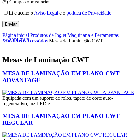
(*) Campos obrigatórios
Li e aceito o
Aviso Legal
e o
política de Privacidade
Página inicial
Produtos de Inglet
Maquinaria e Ferramentas
<< VOLTAR
Máquinas e Acessórios
Mesas de Laminação CWT
Mesas de Laminação CWT
MESA DE LAMINAÇÃO EM PLANO CWT
ADVANTAGE
Equipada com um suporte de rolos, tapete de corte auto-
regenerativo, luz LED e r...
MESA DE LAMINAÇÃO EM PLANO CWT
REGULAR