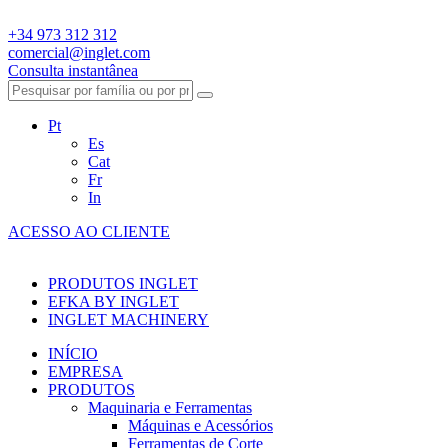
+34 973 312 312
comercial@inglet.com
Consulta instantânea
Pt
Es
Cat
Fr
In
ACESSO AO CLIENTE
PRODUTOS INGLET
EFKA BY INGLET
INGLET MACHINERY
INÍCIO
EMPRESA
PRODUTOS
Maquinaria e Ferramentas
Máquinas e Acessórios
Ferramentas de Corte