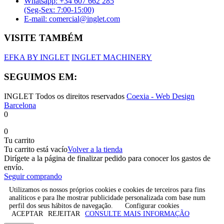
Whatsapp: +34 607 662 285
(Seg-Sex: 7:00-15:00)
E-mail: comercial@inglet.com
VISITE TAMBÉM
EFKA BY INGLET
INGLET MACHINERY
SEGUIMOS EM:
INGLET Todos os direitos reservados
Coexia - Web Design
Barcelona
0
0
Tu carrito
Tu carrito está vacío
Volver a la tienda
Dirígete a la página de finalizar pedido para conocer los gastos de
envío.
Seguir comprando
Utilizamos os nossos próprios cookies e cookies de terceiros para fins
analíticos e para lhe mostrar publicidade personalizada com base num
perfil dos seus hábitos de navegação.
Configurar cookies
ACEPTAR
REJEITAR
CONSULTE MAIS INFORMAÇÃO