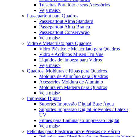
Traseiras Portafoto e seus Acessórios
Veja mais>
Passepartout para Quadros
Passepartout Alma Standard
Passepartout Alma Branca
Passepartout Conservação
Veja mais>
Vidro e Metacrilato para Quadros
Vidro Plástico e Metacrilato para Quadros
Vidro e Acrílicos Museu Tru Vue
Líquidos de limpeza para Vidros
Veja mais>
Quadros, Molduras e Ripas para Quadros
Moldura de Alumínio para Quadros
Acessórios Moldura de Alumínio
Moldura em Madeira para Quadros
Veja mais>
Impressão Digital
Suportes Impressão Digital Base Água
Suportes Impressão Digital Solventes / Latex /
UV
Filmes para Laminação Impressão Digital
Veja mais>
Películas para Plastificadora e Prensas de Vácuo
Películas para Plastificação em Prensas de Vácuo